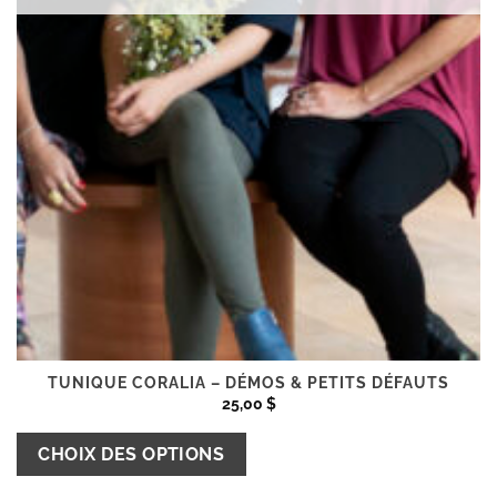
du
produit
TUNIQUE CORALIA – DÉMOS & PETITS DÉFAUTS
25,00
$
Ce
CHOIX DES OPTIONS
produit