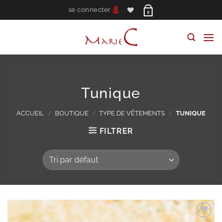
Passer
se connecter
0
au
contenu
Tunique
ACCUEIL
/
BOUTIQUE
/
TYPE DE VÊTEMENTS
/
TUNIQUE
FILTRER
Ajouter