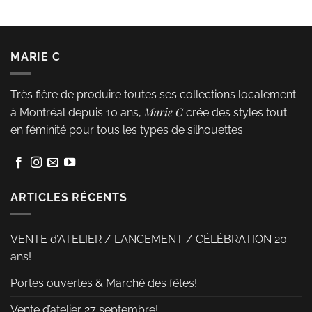
produit
a
plusieurs
MARIE C
variations.
Les
Très fière de produire toutes ses collections localement
options
Marie C
à Montréal depuis 10 ans,
crée des styles tout
peuvent
en féminité pour tous les types de silhouettes.
être
choisies
sur
la
ARTICLES RÉCENTS
page
du
VENTE d’ATELIER / LANCEMENT / CÉLÉBRATION 20
produit
ans!
Portes ouvertes & Marché des fêtes!
Vente d’atelier 27 septembre!