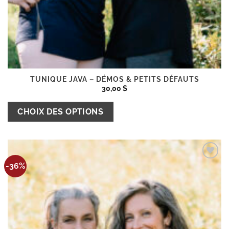
TUNIQUE JAVA – DÉMOS & PETITS DÉFAUTS
30,00
$
Ce
CHOIX DES OPTIONS
produit
a
plusieurs
variations.
Ajouter
-36%
à la
Les
wishlist
options
peuvent
être
choisies