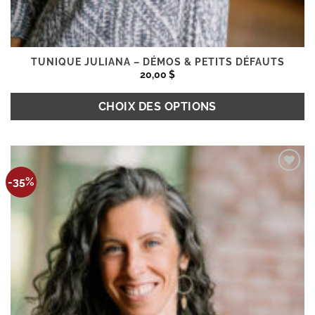
TUNIQUE JULIANA – DÉMOS & PETITS DÉFAUTS
20,00
$
CHOIX DES OPTIONS
Ce
produit
Ajouter
a
-35%
à la
plusieurs
wishlist
variations.
Les
options
peuvent
être
choisies