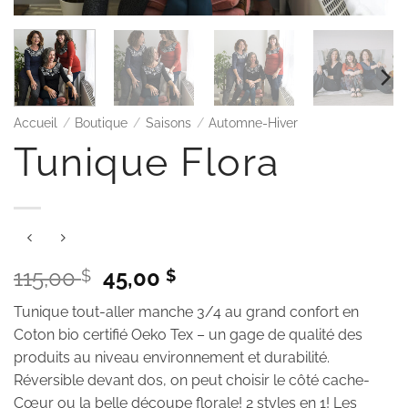
Accueil
/
Boutique
/
Saisons
/
Automne-Hiver
Tunique Flora
Le
Le
115,00
45,00
$
$
prix
prix
Tunique tout-aller manche 3/4 au grand confort en
initial
actuel
Coton bio certifié Oeko Tex – un gage de qualité des
était :
est :
produits au niveau environnement et durabilité.
115,00 $.
45,00 $.
Réversible devant dos, on peut choisir le côté cache-
Cœur ou la belle découpe florale! 2 styles en 1! Les