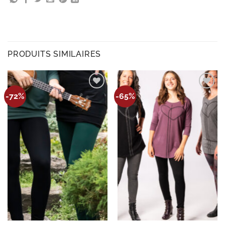
PRODUITS SIMILAIRES
Ajouter
Ajouter
-72%
-65%
à la
à la
wishlist
wishlist