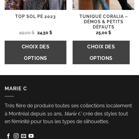
la
la
page
page
du
du
TUNIQUE CORALIA –
TOP SOL PE 2023
DÉMOS & PETITS
produit
produit
DÉFAUTS
Le
Le
49,00
$
24,50
$
25,00
$
prix
prix
initial
actuel
C
était :
est :
CHOIX DES
CHOIX DES
49,00 $.
24,50 $.
pr
OPTIONS
OPTIONS
a
pl
Ce
va
produit
L
a
MARIE C
op
plusieurs
p
variations.
Très fière de produire toutes ses collections localement
êt
Les
Marie C
à Montréal depuis 10 ans,
crée des styles tout
ch
options
en féminité pour tous les types de silhouettes.
s
peuvent
la
être
p