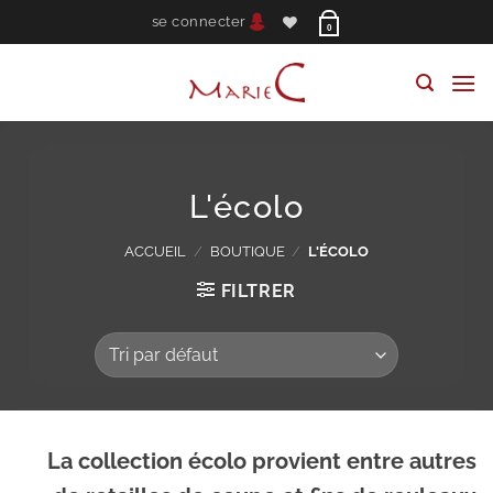
Passer
se connecter
0
au
contenu
L'écolo
ACCUEIL
/
BOUTIQUE
/
L'ÉCOLO
FILTRER
La collection écolo provient entre autres