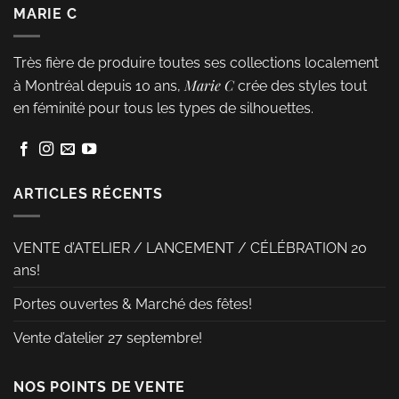
plusieurs
MARIE C
variations.
Les
Très fière de produire toutes ses collections localement
options
Marie C
à Montréal depuis 10 ans,
crée des styles tout
peuvent
en féminité pour tous les types de silhouettes.
être
choisies
sur
la
ARTICLES RÉCENTS
page
du
VENTE d’ATELIER / LANCEMENT / CÉLÉBRATION 20
produit
ans!
Portes ouvertes & Marché des fêtes!
Vente d’atelier 27 septembre!
NOS POINTS DE VENTE