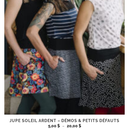
sur
la
page
du
produit
JUPE SOLEIL ARDENT – DÉMOS & PETITS DÉFAUTS
Plage
5,00
$
–
20,00
$