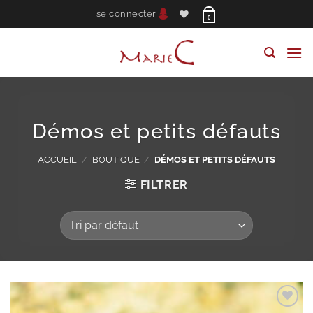
Passer
se connecter
0
au
contenu
Démos et petits défauts
ACCUEIL
/
BOUTIQUE
/
DÉMOS ET PETITS DÉFAUTS
FILTRER
Ajouter