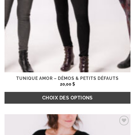
TUNIQUE AMOR – DÉMOS & PETITS DÉFAUTS
20,00
$
CHOIX DES OPTIONS
Ce
produit
Ajouter
a
à la
plusieurs
wishlist