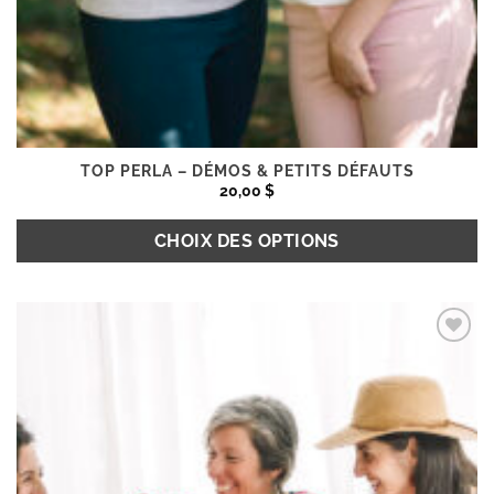
TOP PERLA – DÉMOS & PETITS DÉFAUTS
20,00
$
CHOIX DES OPTIONS
Ce
produit
Ajouter
a
à la
plusieurs
wishlist
variations.
Les
options
peuvent