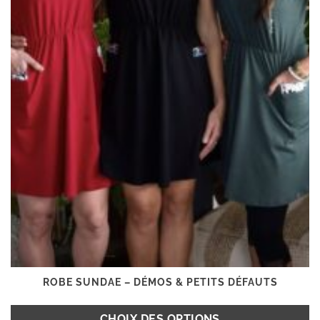
la
page
du
produit
ROBE SUNDAE – DÉMOS & PETITS DÉFAUTS
CHOIX DES OPTIONS