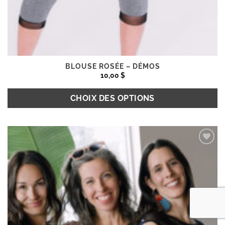
BLOUSE ROSÉE – DÉMOS
10,00
$
CHOIX DES OPTIONS
Ce
produit
Ajouter
a
à la
plusieurs
wishlist
variations.
Les
options
peuvent
être