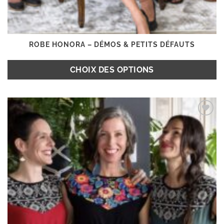
ROBE HONORA – DÉMOS & PETITS DÉFAUTS
CHOIX DES OPTIONS
Ce
produit
Ajouter
a
à la
plusieurs
wishlist
variations.
Les
options
peuvent
être
choisies
sur