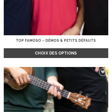
TOP FAMOSO – DÉMOS & PETITS DÉFAUTS
CHOIX DES OPTIONS
Ce
produit
Ajouter
a
à la
plusieurs
wishlist
variations.
Les
options
peuvent