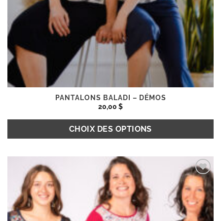
PANTALONS BALADI – DÉMOS
20,00
$
CHOIX DES OPTIONS
Ce
produit
Ajouter
a
à la
plusieurs
wishlist
variations.
Les