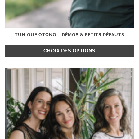
TUNIQUE OTONO – DÉMOS & PETITS DÉFAUTS
CHOIX DES OPTIONS
Ce
produit
Ajouter
a
à la
plusieurs
wishlist
variations.
Les
options
peuvent
être
choisies