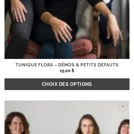
TUNIQUE FLORA – DÉMOS & PETITS DÉFAUTS
15,00
$
CHOIX DES OPTIONS
Ce
produit
Ajouter
a
à la
plusieurs
wishlist
variations.