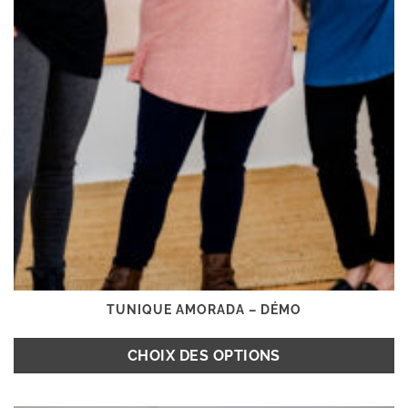
du
produit
TUNIQUE AMORADA – DÉMO
CHOIX DES OPTIONS
Ce