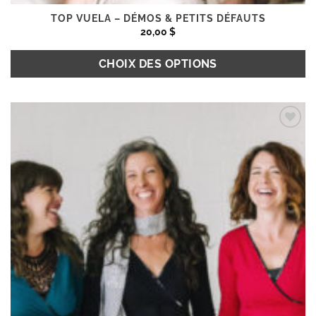
TOP VUELA – DÉMOS & PETITS DÉFAUTS
20,00
$
CHOIX DES OPTIONS
Ce
produit
Ajouter
a
à la
plusieurs
wishlist
variations.
Les
options
peuvent
être
choisies
sur
la
page