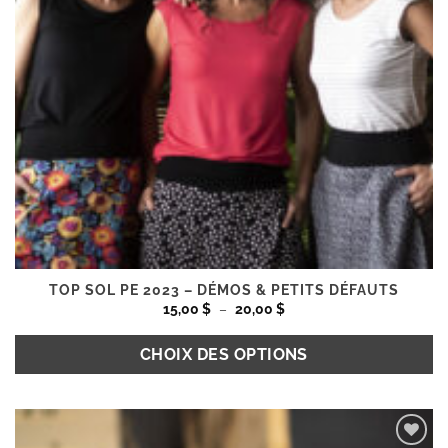
TOP SOL PE 2023 – DÉMOS & PETITS DÉFAUTS
Plage
15,00
$
–
20,00
$
de
prix :
15,00 $
CHOIX DES OPTIONS
à
20,00 $
Ce
produit
Ajouter