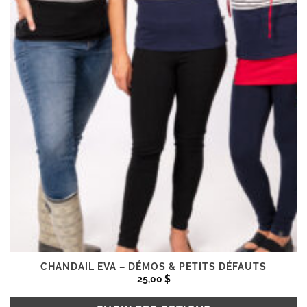
la
page
du
produit
CHANDAIL EVA – DÉMOS & PETITS DÉFAUTS
25,00
$