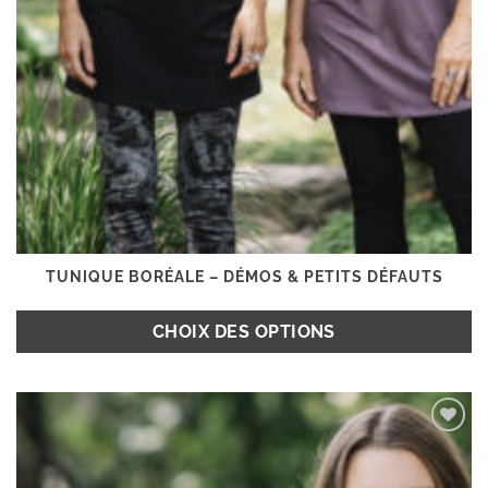
TUNIQUE BORÉALE – DÉMOS & PETITS DÉFAUTS
CHOIX DES OPTIONS
Ce
produit
Ajouter
a
à la
plusieurs
wishlist