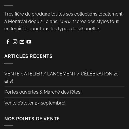
plusieurs
variations.
Très fière de produire toutes ses collections localement
Les
Marie C
à Montréal depuis 10 ans,
crée des styles tout
options
en féminité pour tous les types de silhouettes.
peuvent
être
choisies
sur
ARTICLES RÉCENTS
la
page
VENTE d’ATELIER / LANCEMENT / CÉLÉBRATION 20
du
ans!
produit
Portes ouvertes & Marché des fêtes!
Vente d’atelier 27 septembre!
NOS POINTS DE VENTE