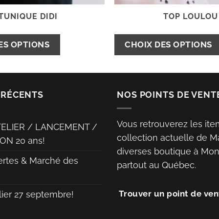
TUNIQUE DIDI
TOP LOULOU
Ce
ES OPTIONS
CHOIX DES OPTIONS
produit
a
plusieurs
 RÉCENTS
NOS POINTS DE VENT
variations.
Les
options
Vous retrouverez les ite
TELIER / LANCEMENT /
peuvent
collection actuelle de M
ON 20 ans!
être
diverses boutique à Mont
ertes & Marché des
choisies
partout au Québec.
sur
la
Trouver un point de ven
lier 27 septembre!
page
du