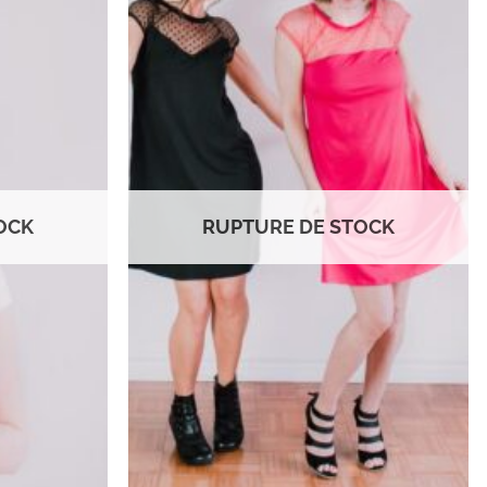
Ajouter
Ajouter
à la
à la
wishlist
wishlist
OCK
RUPTURE DE STOCK