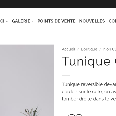
CI
GALERIE
POINTS DE VENTE
NOUVELLES
CO
Accueil
/
Boutique
/
Non Cl
Tunique
Ajouter
à la
wishlist
Tunique réversible deva
cordon sur le côté, en a
tomber droite dans le ve