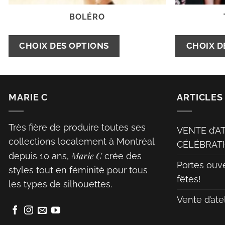
BOLÉRO
Ce
CHOIX DES OPTIONS
CHOIX D
produit
a
plusieurs
MARIE C
ARTICLES
variations.
Les
options
Très fière de produire toutes ses
VENTE d’A
peuvent
collections localement à Montréal
CÉLÉBRATI
être
Marie C
depuis 10 ans,
crée des
Portes ouv
choisies
styles tout en féminité pour tous
fêtes!
sur
les types de silhouettes.
la
Vente d’ate
page
du