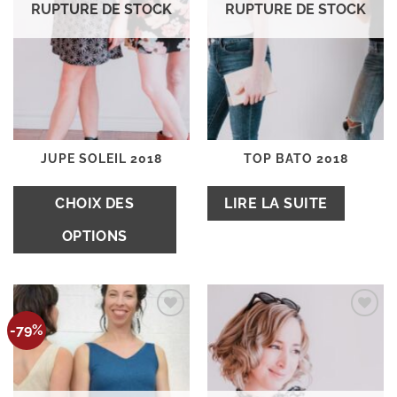
RUPTURE DE STOCK
RUPTURE DE STOCK
JUPE SOLEIL 2018
TOP BATO 2018
Ce
CHOIX DES
LIRE LA SUITE
produit
OPTIONS
a
plusieurs
variations.
Les
Ajouter
Ajouter
options
-79%
à la
à la
wishlist
wishlist
peuvent
être
choisies