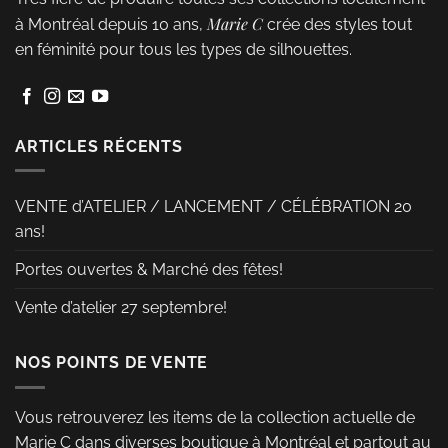
être
êt
Marie C
à Montréal depuis 10 ans,
crée des styles tout
choisies
ch
en féminité pour tous les types de silhouettes.
sur
s
la
la
page
p
du
d
ARTICLES RÉCENTS
produit
pr
VENTE d’ATELIER / LANCEMENT / CÉLÉBRATION 20
ans!
Portes ouvertes & Marché des fêtes!
Vente d’atelier 27 septembre!
NOS POINTS DE VENTE
Vous retrouverez les items de la collection actuelle de
Marie C dans diverses boutique à Montréal et partout au