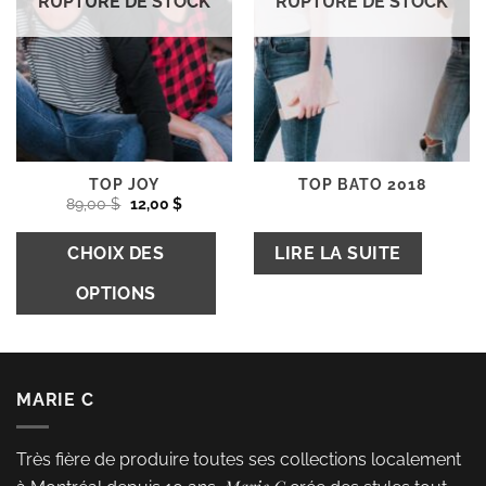
s
RUPTURE DE STOCK
RUPTURE DE STOCK
la
p
d
pr
TOP JOY
TOP BATO 2018
Le
Le
89,00
$
12,00
$
prix
prix
initial
actuel
Ce
était :
est :
CHOIX DES
LIRE LA SUITE
89,00 $.
12,00 $.
produit
OPTIONS
a
plusieurs
variations.
Les
MARIE C
options
peuvent
Très fière de produire toutes ses collections localement
être