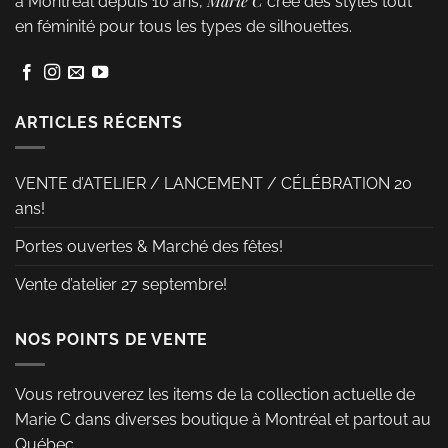
Marie C
à Montréal depuis 10 ans,
crée des styles tout
choisies
en féminité pour tous les types de silhouettes.
sur
la
page
du
ARTICLES RÉCENTS
produit
VENTE d’ATELIER / LANCEMENT / CÉLÉBRATION 20
ans!
Portes ouvertes & Marché des fêtes!
Vente d’atelier 27 septembre!
NOS POINTS DE VENTE
Vous retrouverez les items de la collection actuelle de
Marie C dans diverses boutique à Montréal et partout au
Québec.