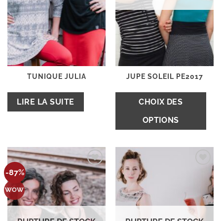
TUNIQUE JULIA
JUPE SOLEIL PE2017
C
LIRE LA SUITE
CHOIX DES
pr
OPTIONS
a
pl
va
L
Ajouter
Ajouter
op
-87%
à la
à la
wishlist
wishlist
p
WOW
êt
ch