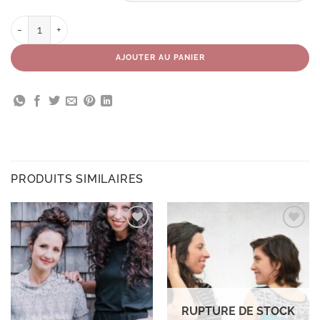
quantité de Tunique Amor - démos & petits défauts
AJOUTER AU PANIER
PRODUITS SIMILAIRES
Ajouter
Ajouter
à la
à la
wishlist
wishlist
RUPTURE DE STOCK