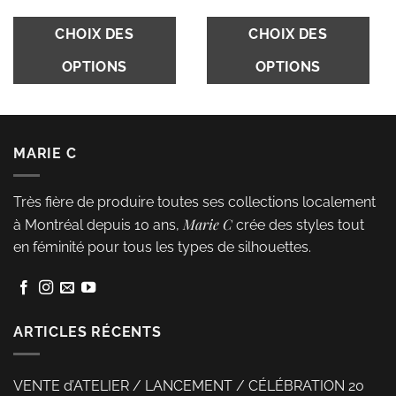
produit
Ce
C
CHOIX DES
CHOIX DES
produit
pr
OPTIONS
OPTIONS
a
a
plusieurs
pl
variations.
va
Les
L
MARIE C
options
op
peuvent
p
Très fière de produire toutes ses collections localement
être
êt
Marie C
à Montréal depuis 10 ans,
crée des styles tout
choisies
ch
en féminité pour tous les types de silhouettes.
sur
s
la
la
page
p
du
d
ARTICLES RÉCENTS
produit
pr
VENTE d’ATELIER / LANCEMENT / CÉLÉBRATION 20