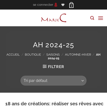
Passer
se connecter
0
au
contenu
AH 2024-25
ACCUEIL
/
BOUTIQUE
/
SAISONS
/
AUTOMNE-HIVER
/
AH
2024-25
FILTRER
18 ans de créations: réaliser ses rêves avec