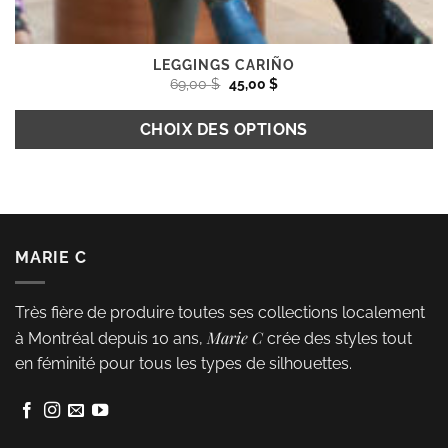
LEGGINGS CARIÑO
Le
Le
69,00
$
45,00
$
prix
prix
initial
actuel
était :
est :
CHOIX DES OPTIONS
69,00 $.
45,00 $.
Ce
produit
a
plusieurs
MARIE C
variations.
Les
Très fière de produire toutes ses collections localement
options
Marie C
à Montréal depuis 10 ans,
crée des styles tout
peuvent
en féminité pour tous les types de silhouettes.
être
choisies
sur