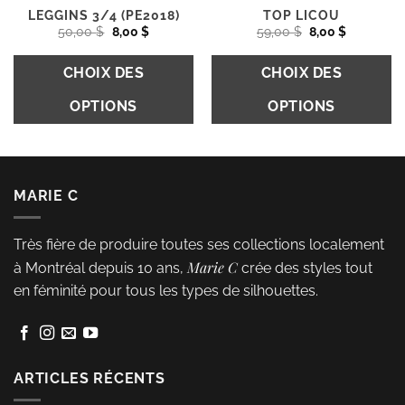
du
du
LEGGINS 3/4 (PE2018)
TOP LICOU
Le
Le
Le
Le
50,00
$
8,00
$
59,00
$
8,00
$
produit
produit
prix
prix
prix
prix
initial
actuel
initial
actuel
était :
est :
était :
est :
CHOIX DES
CHOIX DES
50,00 $.
8,00 $.
59,00 $.
8,00 $.
OPTIONS
OPTIONS
Ce
Ce
produit
produit
a
a
MARIE C
plusieurs
plusieurs
variations.
variations.
Très fière de produire toutes ses collections localement
Les
Les
Marie C
à Montréal depuis 10 ans,
crée des styles tout
options
options
en féminité pour tous les types de silhouettes.
peuvent
peuvent
être
être
choisies
choisies
sur
sur
ARTICLES RÉCENTS
la
la