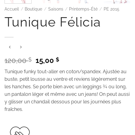
Accueil
/
Boutique
/
Saisons
/
Printemps-Été
/
PE 2015
Tunique Félicia
Le
Le
120,00
15,00
$
$
prix
prix
Tunique funky tout-aller en coton/spandex. Ajustée au
initial
actuel
buste, petit lousse au ventre et reviens légèrement sur
était :
est :
les hanches. Se porte bien avec un leggings ¾ ou long,
120,00 $.
15,00 $.
un pantalon léger et même avec un jeans! On peut aussi
y glisser un chandail dessous pour les journées plus
fraîches.