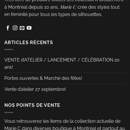
options
Marie C
à Montréal depuis 10 ans,
crée des styles tout
peuvent
en féminité pour tous les types de silhouettes.
être
choisies
sur
la
ARTICLES RÉCENTS
page
du
VENTE d’ATELIER / LANCEMENT / CÉLÉBRATION 20
produit
ans!
Portes ouvertes & Marché des fêtes!
Vente d’atelier 27 septembre!
NOS POINTS DE VENTE
Vous retrouverez les items de la collection actuelle de
Marie C dans diverses boutique à Montréal et partout au