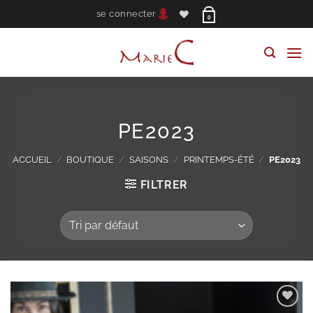
Passer
se connecter
0
au
contenu
PE2023
ACCUEIL
/
BOUTIQUE
/
SAISONS
/
PRINTEMPS-ÉTÉ
/
PE2023
FILTRER
Ajouter