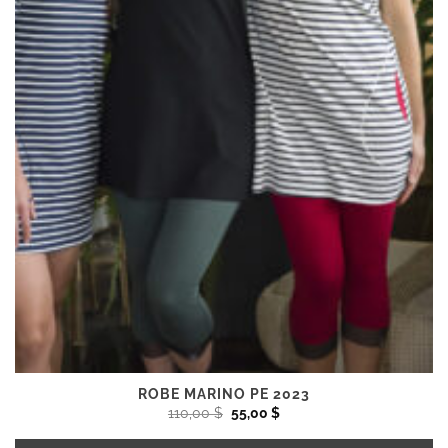
du
produit
ROBE MARINO PE 2023
Le
Le
110,00
$
55,00
$
prix
prix
initial
actuel