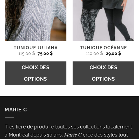
peuvent
la
être
p
choisies
d
sur
pr
la
page
du
TUNIQUE JULIANA
TUNIQUE OCÉANNE
Le
Le
Le
Le
115,00
$
75,00
$
110,00
$
29,00
$
produit
prix
prix
prix
prix
initial
actuel
initial
actuel
était :
est :
était :
est :
CHOIX DES
CHOIX DES
115,00 $.
75,00 $.
110,00 $.
29,00 $.
OPTIONS
OPTIONS
Ce
Ce
produit
produit
a
a
MARIE C
plusieurs
plusieurs
variations.
variations.
Très fière de produire toutes ses collections localement
Les
Les
Marie C
à Montréal depuis 10 ans,
crée des styles tout