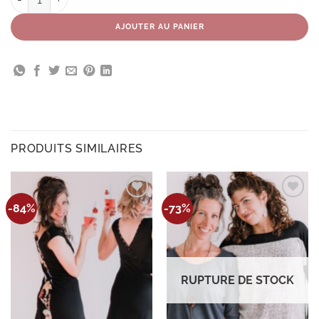
AJOUTER AU PANIER
PRODUITS SIMILAIRES
Ajouter
Ajouter
-84%
-73%
à la
à la
wishlist
wishlist
RUPTURE DE STOCK