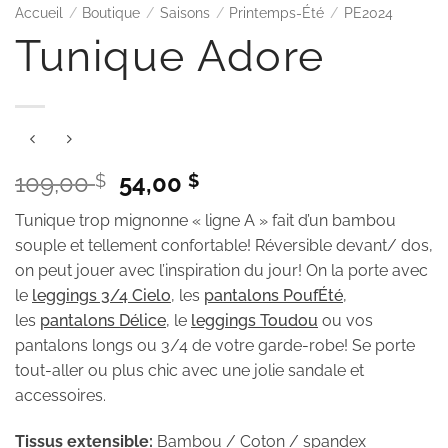
Accueil
/
Boutique
/
Saisons
/
Printemps-Été
/
PE2024
Tunique Adore
Le
Le
109,00
54,00
$
$
prix
prix
Tunique trop mignonne « ligne A » fait d’un bambou
initial
actuel
souple et tellement confortable! Réversible devant/ dos,
était :
est :
on peut jouer avec l’inspiration du jour! On la porte avec
109,00 $.
54,00 $.
le
leggings 3/4 Cielo
, les
pantalons PoufÉté
,
les
pantalons Délice
, le
leggings Toudou
ou vos
pantalons longs ou 3/4 de votre garde-robe! Se porte
tout-aller ou plus chic avec une jolie sandale et
accessoires.
Tissus extensible:
Bambou / Coton / spandex