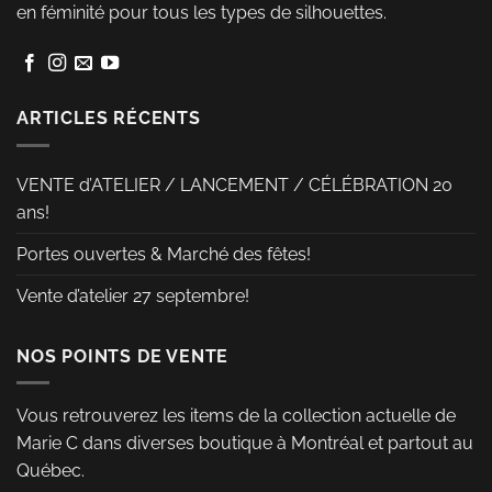
options
options
en féminité pour tous les types de silhouettes.
peuvent
peuvent
être
être
choisies
choisies
sur
sur
ARTICLES RÉCENTS
la
la
page
page
VENTE d’ATELIER / LANCEMENT / CÉLÉBRATION 20
du
du
ans!
produit
produit
Portes ouvertes & Marché des fêtes!
Vente d’atelier 27 septembre!
NOS POINTS DE VENTE
Vous retrouverez les items de la collection actuelle de
Marie C dans diverses boutique à Montréal et partout au
Québec.