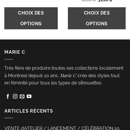
produit
produit
prix
prix
initial
actuel
Ce
était :
est :
CHOIX DES
CHOIX DES
62,00 $.
31,00 $.
produit
OPTIONS
OPTIONS
a
plusieurs
Ce
variations.
produit
Les
a
MARIE C
options
plusieurs
peuvent
variations.
Très fière de produire toutes ses collections localement
être
Les
Marie C
à Montréal depuis 10 ans,
crée des styles tout
choisies
options
en féminité pour tous les types de silhouettes.
sur
peuvent
la
être
page
choisies
du
sur
ARTICLES RÉCENTS
produit
la
page
VENTE d’ATELIER / LANCEMENT / CÉLÉBRATION 20