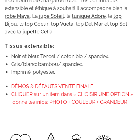
incontournable à la garde robe. Très confortable,
extensible et éthique à souhait! Il accompagne bien la
robe Maya
, La
jupe Soleil
, la
tunique Adore
, le
top
Bijou
, le
top Coeur
,
top Vuela
, top
Del Mar
et
top Sol
avec la
jupette Célia
.
Tissus extensible:
Noir et bleu: Tencel / coton bio / spandex.
Gris/blanc: bambou/ spandex.
Imprimé: polyester.
DÉMOS & DÉFAUTS VENTE FINALE
CLIQUER sur un item dans « CHOISIR UNE OPTION »
donne les infos: PHOTO + COULEUR + GRANDEUR