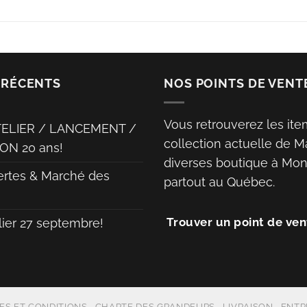
 RÉCENTS
NOS POINTS DE VENT
Vous retrouverez les ite
TELIER / LANCEMENT /
collection actuelle de M
ON 20 ans!
diverses boutique à Mont
ertes & Marché des
partout au Québec.
Trouver un point de ven
lier 27 septembre!
ES ET CONDITIONS
CHARTE DES GRANDEURS
LIVRAISON
ENTR