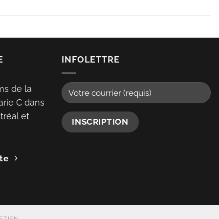
E
INFOLETTRE
ms de la
arie C dans
réal et
te
ETIEN