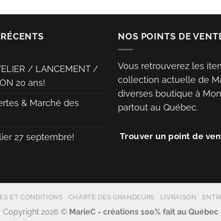
 RÉCENTS
NOS POINTS DE VENT
Vous retrouverez les ite
TELIER / LANCEMENT /
collection actuelle de M
ON 20 ans!
diverses boutique à Mont
ertes & Marché des
partout au Québec.
Trouver un point de ven
lier 27 septembre!
ES ET CONDITIONS
CHARTE DES GRANDEURS
LIVRAISON
ENTR
Copyright 2026 ©
MarieC - créations 100% fait au Québec