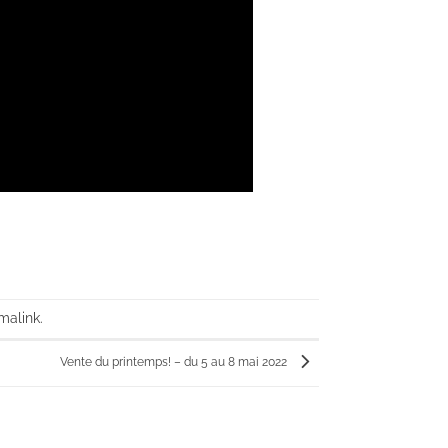
malink
.
Vente du printemps! – du 5 au 8 mai 2022