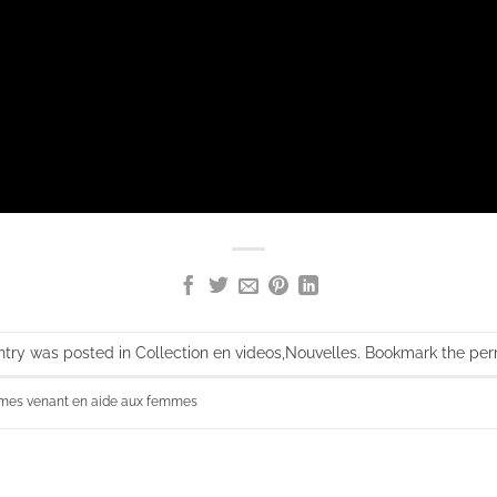
ntry was posted in
Collection en videos
,
Nouvelles
. Bookmark the
per
smes venant en aide aux femmes