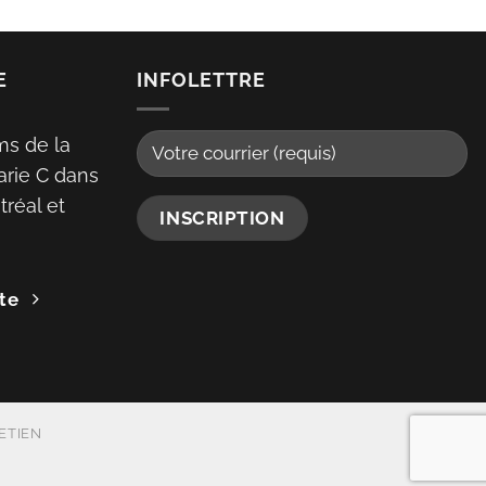
E
INFOLETTRE
ms de la
arie C dans
réal et
te
ETIEN