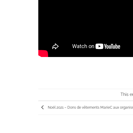
This e
Noël 2021 – Dons de vêtements MarieC aux organi