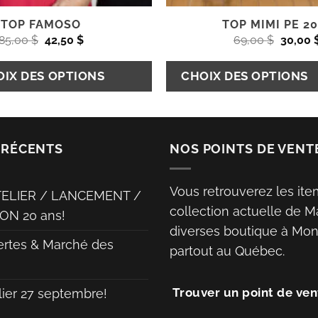
TOP FAMOSO
TOP MIMI PE 2
Le
Le
Le
85,00
$
42,50
$
69,00
$
30,00
prix
prix
prix
initial
actuel
initial
était :
est :
était :
IX DES OPTIONS
CHOIX DES OPTIONS
85,00 $.
42,50 $.
69,00 $
 RÉCENTS
NOS POINTS DE VENT
Vous retrouverez les ite
TELIER / LANCEMENT /
collection actuelle de M
ON 20 ans!
diverses boutique à Mont
ertes & Marché des
partout au Québec.
Trouver un point de ven
lier 27 septembre!