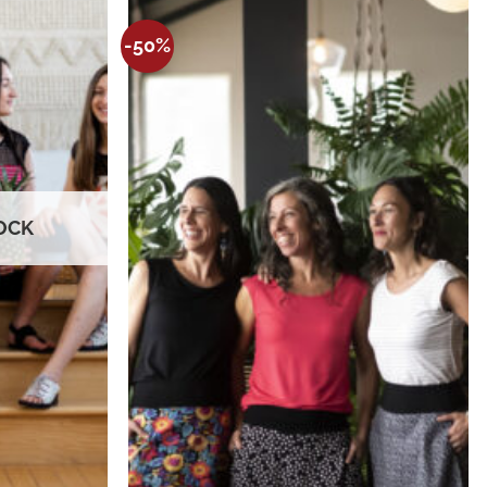
Ajouter
Ajouter
-50%
à la
à la
wishlist
wishlist
OCK