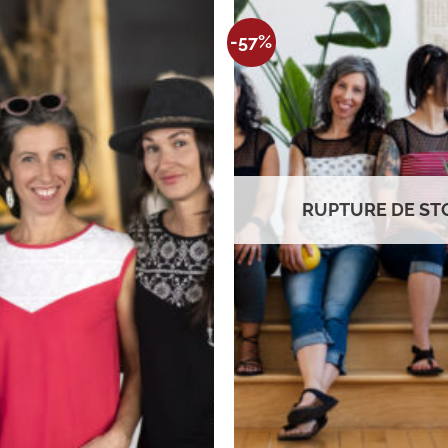
Ajouter
-57%
à la
wishlist
RUPTURE DE ST