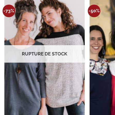
Ajouter
-73%
-50%
à la
wishlist
RUPTURE DE STOCK