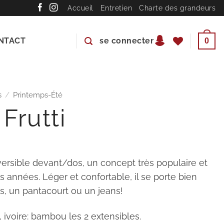
Accueil
Entretien
Charte des grandeurs
NTACT
se connecter
0
s
/
Printemps-Été
 Frutti
versible devant/dos, un concept très populaire et
s années. Léger et confortable, il se porte bien
s, un pantacourt ou un jeans!
 ivoire: bambou les 2 extensibles.