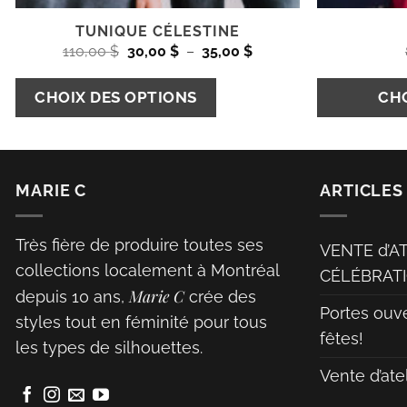
TUNIQUE CÉLESTINE
Le
Plage
Le
110,00
$
30,00
$
–
35,00
$
prix
de
prix
initial
prix :
actuel
Ce
était :
30,00 $
est :
CHOIX DES OPTIONS
CHO
110,00 $.
à
30,00 $
produit
35,00 $
–
a
Ce
35,00 $Plage
de
plusieurs
produit
prix :
30,00 $
MARIE C
ARTICLES
variations.
a
à
35,00 $.
Les
plusieurs
options
variations.
Très fière de produire toutes ses
VENTE d’A
peuvent
Les
collections localement à Montréal
CÉLÉBRATI
être
Marie C
options
depuis 10 ans,
crée des
Portes ouv
choisies
peuvent
styles tout en féminité pour tous
fêtes!
sur
être
les types de silhouettes.
la
choisies
Vente d’ate
page
sur