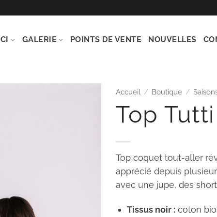
CI
GALERIE
POINTS DE VENTE
NOUVELLES
CO
Accueil
/
Boutique
/
Saison
Top Tutti
Ajouter
à la
wishlist
Top coquet tout-aller ré
apprécié depuis plusieur
avec une jupe, des short
Tissus noir :
coton bio,