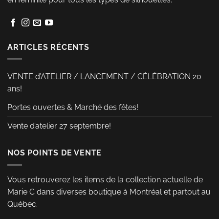
peuvent
peuvent
être
être
choisies
choisies
sur
sur
ARTICLES RÉCENTS
la
la
page
page
VENTE d’ATELIER / LANCEMENT / CÉLÉBRATION 20
du
du
ans!
produit
produit
Portes ouvertes & Marché des fêtes!
Vente d’atelier 27 septembre!
NOS POINTS DE VENTE
Vous retrouverez les items de la collection actuelle de
Marie C dans diverses boutique à Montréal et partout au
Québec.