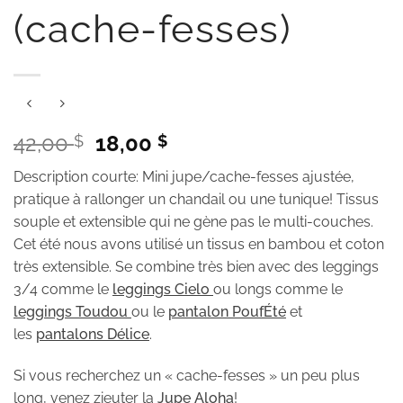
(cache-fesses)
Le
Le
42,00
18,00
$
$
prix
prix
Description courte: Mini jupe/cache-fesses ajustée,
initial
actuel
pratique à rallonger un chandail ou une tunique! Tissus
était :
est :
souple et extensible qui ne gène pas le multi-couches.
42,00 $.
18,00 $.
Cet été nous avons utilisé un tissus en bambou et coton
très extensible. Se combine très bien avec des leggings
3/4 comme le
leggings
Cielo
ou longs comme le
leggings Toudou
ou le
pantalon PoufÉté
et
les
pantalons Délice
.
Si vous recherchez un « cache-fesses » un peu plus
long, venez zieuter la
Jupe Aloha
!