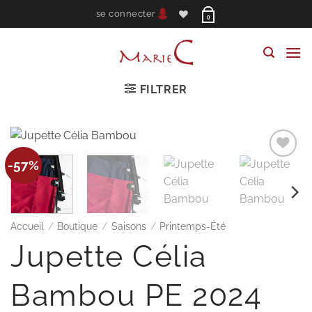
Passer
se connecter
0
au
contenu
FILTRER
Ajouter
-57%
à la
wishlist
Accueil
/
Boutique
/
Saisons
/
Printemps-Été
Jupette Célia
Bambou PE 2024