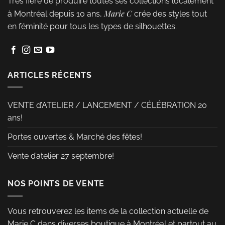
Très fière de produire toutes ses collections localement
Les
Les
Marie C
à Montréal depuis 10 ans,
crée des styles tout
options
options
en féminité pour tous les types de silhouettes.
peuvent
peuvent
être
être
choisies
choisies
sur
sur
ARTICLES RÉCENTS
la
la
page
page
VENTE d’ATELIER / LANCEMENT / CÉLÉBRATION 20
du
du
ans!
produit
produit
Portes ouvertes & Marché des fêtes!
Vente d’atelier 27 septembre!
NOS POINTS DE VENTE
Vous retrouverez les items de la collection actuelle de
Marie C dans diverses boutique à Montréal et partout au