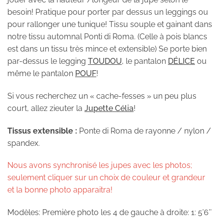
45,00 $.
25,00 $.
besoin! Pratique pour porter par dessus un leggings ou
pour rallonger une tunique! Tissu souple et gainant dans
notre tissu automnal Ponti di Roma. (Celle à pois blancs
est dans un tissu très mince et extensible) Se porte bien
par-dessus le legging
TOUDOU
, le pantalon
DÉLICE
ou
même le pantalon
POUF
!
Si vous recherchez un « cache-fesses » un peu plus
court, allez zieuter la
Jupette Célia
!
Tissus extensible :
Ponte di Roma de rayonne / nylon /
spandex.
Nous avons synchronisé les jupes avec les photos;
seulement cliquer sur un choix de couleur et grandeur
et la bonne photo apparaitra!
Modèles: Première photo les 4 de gauche à droite: 1:
5’6’’