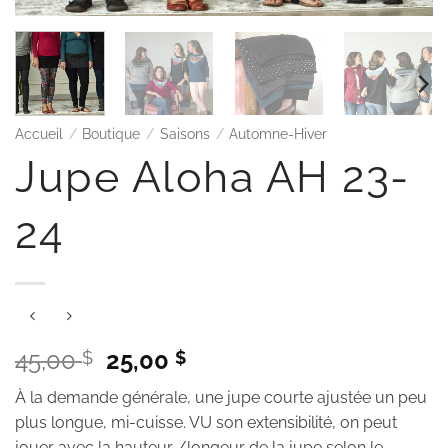
Accueil
/
Boutique
/
Saisons
/
Automne-Hiver
Jupe Aloha AH 23-
24
Le
Le
45,00
25,00
$
$
prix
prix
À la demande générale, une jupe courte ajustée un peu
initial
actuel
plus longue, mi-cuisse. VU son extensibilité, on peut
était :
est :
jouer avec la hauteur /longeur de la jupe selon le