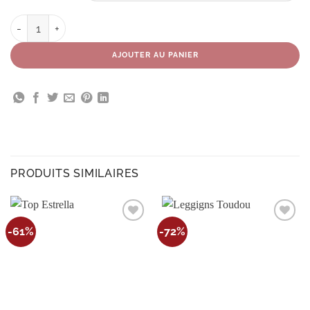
quantité de Jupe Aloha AH 23-24
AJOUTER AU PANIER
PRODUITS SIMILAIRES
Ajouter
Ajouter
-61%
-72%
à la
à la
wishlist
wishlist