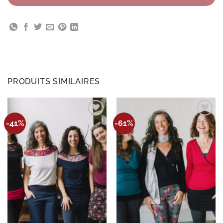
PRODUITS SIMILAIRES
Ajouter
Ajouter
-41%
-61%
à la
à la
wishlist
wishlist