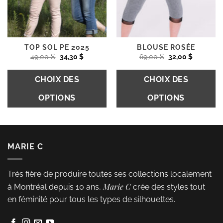
sur
sur
la
la
page
page
du
du
TOP SOL PE 2025
BLOUSE ROSÉE
Le
Le
Le
Le
49,00
$
34,30
$
69,00
$
32,00
$
produit
produit
prix
prix
prix
prix
initial
actuel
initial
actuel
était :
est :
était :
est :
CHOIX DES
CHOIX DES
49,00 $.
34,30 $.
69,00 $.
32,00 $.
OPTIONS
OPTIONS
Ce
Ce
produit
produit
a
a
MARIE C
plusieurs
plusieurs
variations.
variations.
Très fière de produire toutes ses collections localement
Les
Les
Marie C
à Montréal depuis 10 ans,
crée des styles tout
options
options
en féminité pour tous les types de silhouettes.
peuvent
peuvent
être
être