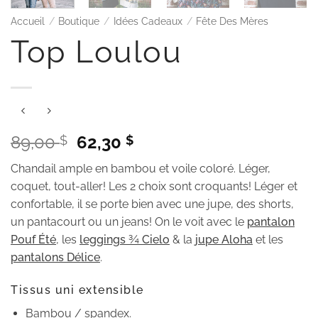
Accueil
/
Boutique
/
Idées Cadeaux
/
Fête Des Mères
Top Loulou
Le
Le
89,00
62,30
$
$
prix
prix
Chandail ample en bambou et voile coloré. Léger,
initial
actuel
coquet, tout-aller! Les 2 choix sont croquants! Léger et
était :
est :
confortable, il se porte bien avec une jupe, des shorts,
89,00 $.
62,30 $.
un pantacourt ou un jeans! On le voit avec le
pantalon
Pouf Été
, les
leggings ¾ Cielo
& la
jupe Aloha
et les
pantalons Délice
.
Tissus uni extensible
Bambou / spandex.