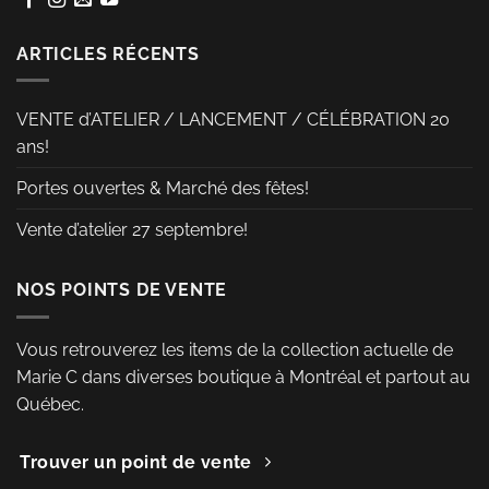
choisies
choisies
sur
sur
ARTICLES RÉCENTS
la
la
page
page
VENTE d’ATELIER / LANCEMENT / CÉLÉBRATION 20
du
du
ans!
produit
produit
Portes ouvertes & Marché des fêtes!
Vente d’atelier 27 septembre!
NOS POINTS DE VENTE
Vous retrouverez les items de la collection actuelle de
Marie C dans diverses boutique à Montréal et partout au
Québec.
Trouver un point de vente