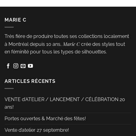
variations.
Les
MARIE C
options
peuvent
Très fière de produire toutes ses collections localement
être
Marie C
à Montréal depuis 10 ans,
crée des styles tout
choisies
en féminité pour tous les types de silhouettes.
sur
la
page
du
ARTICLES RÉCENTS
produit
VENTE d’ATELIER / LANCEMENT / CÉLÉBRATION 20
ans!
Portes ouvertes & Marché des fêtes!
Vente d’atelier 27 septembre!