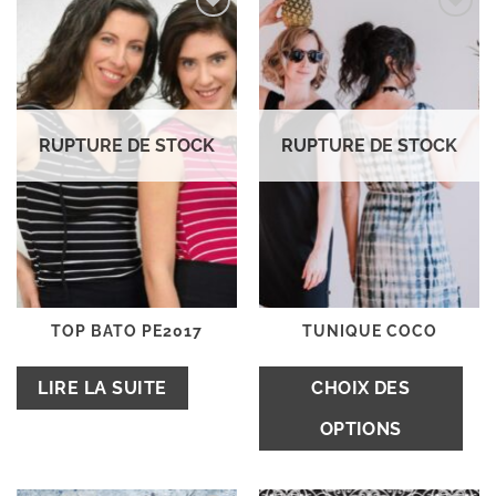
Ajouter
Ajouter
à la
à la
wishlist
wishlist
RUPTURE DE STOCK
RUPTURE DE STOCK
TOP BATO PE2017
TUNIQUE COCO
C
LIRE LA SUITE
CHOIX DES
pr
OPTIONS
a
pl
va