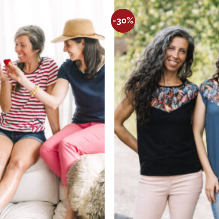
Ajouter
-30%
à la
wishlist