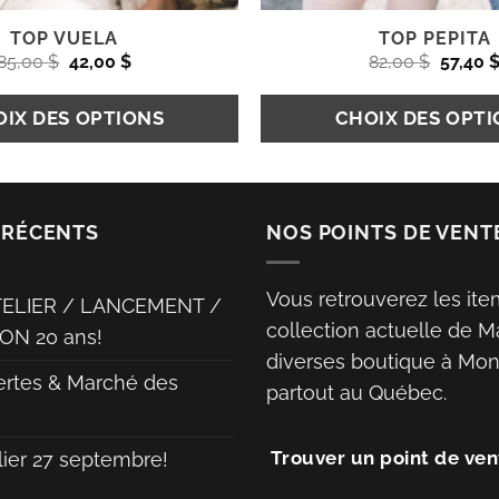
TOP VUELA
TOP PEPITA
Le
Le
Le
85,00
$
42,00
$
82,00
$
57,40
prix
prix
prix
initial
actuel
initial
était :
est :
était :
IX DES OPTIONS
CHOIX DES OPT
85,00 $.
42,00 $.
82,00 $
Ce
produit
 RÉCENTS
NOS POINTS DE VENT
a
plusieurs
Vous retrouverez les ite
variations.
TELIER / LANCEMENT /
collection actuelle de M
Les
ON 20 ans!
diverses boutique à Mont
options
ertes & Marché des
partout au Québec.
peuvent
être
choisies
Trouver un point de ven
lier 27 septembre!
sur