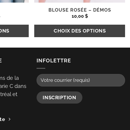
BLOUSE ROSÉE – DÉMOS
Le
$
10,00
$
prix
actuel
est :
IONS
CHOIX DES OPTIONS
.
57,40 $.
Ce
produit
E
INFOLETTRE
a
plusieurs
ms de la
variations.
arie C dans
Les
réal et
options
peuvent
être
choisies
te
sur