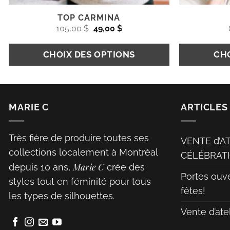
TOP CARMINA
Le
Le
105,00
$
49,00
$
prix
prix
initial
actuel
était :
est :
CHOIX DES OPTIONS
CHO
105,00 $.
49,00 $.
Ce
Ce
produit
produit
MARIE C
ARTICLES
a
a
plusieurs
plusieurs
Très fière de produire toutes ses
variations.
variations.
VENTE d’A
collections localement à Montréal
Les
Les
CÉLÉBRATI
Marie C
options
options
depuis 10 ans,
crée des
Portes ouv
peuvent
peuvent
styles tout en féminité pour tous
fêtes!
être
être
les types de silhouettes.
choisies
choisies
Vente d’ate
sur
sur