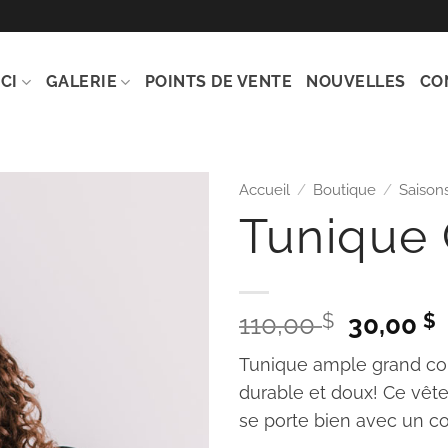
CI
GALERIE
POINTS DE VENTE
NOUVELLES
CO
Accueil
/
Boutique
/
Saison
Tunique 
Ajouter
à la
wishlist
Le
110,00
$
30,00
$
prix
Tunique ample grand con
initial
durable et doux! Ce vête
était :
se porte bien avec un co
110,00 $