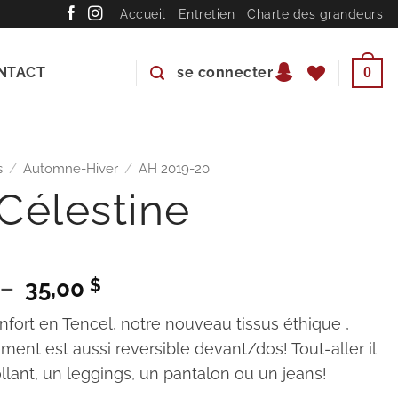
Accueil
Entretien
Charte des grandeurs
NTACT
se connecter
0
s
/
Automne-Hiver
/
AH 2019-20
Célestine
Plage
Le
–
35,00
$
de
prix
fort en Tencel, notre nouveau tissus éthique ,
prix :
actuel
ment est aussi reversible devant/dos! Tout-aller il
30,00 $
est :
llant, un leggings, un pantalon ou un jeans!
.
à
30,00 $