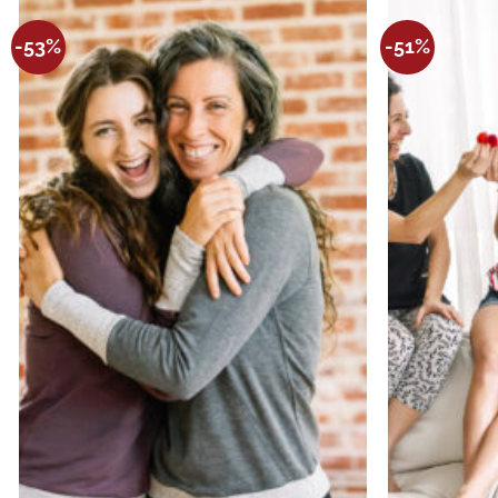
Ajouter
-53%
-51%
à la
wishlist