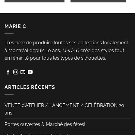
pl
Ce
va
produit
L
a
MARIE C
op
plusieurs
p
variations.
Très fière de produire toutes ses collections localement
êt
Les
Marie C
à Montréal depuis 10 ans,
crée des styles tout
ch
options
en féminité pour tous les types de silhouettes.
s
peuvent
la
être
p
choisies
d
sur
ARTICLES RÉCENTS
pr
la
page
VENTE d’ATELIER / LANCEMENT / CÉLÉBRATION 20
du
ans!
produit
Portes ouvertes & Marché des fêtes!