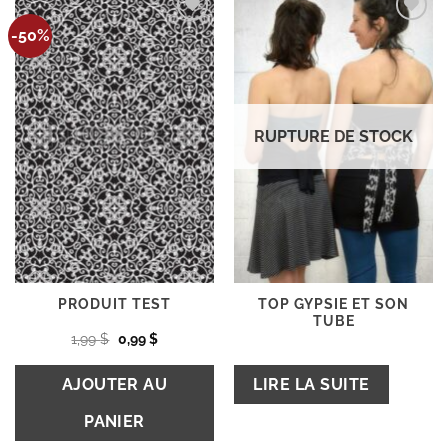
Ajouter
Ajouter
-50%
à la
à la
wishlist
wishlist
RUPTURE DE STOCK
TOP GYPSIE ET SON
PRODUIT TEST
TUBE
Le
Le
1,99
$
0,99
$
prix
prix
initial
actuel
était :
est :
AJOUTER AU
LIRE LA SUITE
1,99 $.
0,99 $.
PANIER