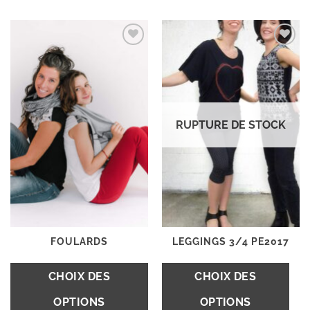
Ajouter
Ajouter
à la
à la
wishlist
wishlist
RUPTURE DE STOCK
FOULARDS
LEGGINGS 3/4 PE2017
C
CHOIX DES
CHOIX DES
pr
OPTIONS
OPTIONS
a