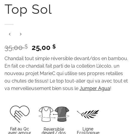
Top Sol
Le
Le
35,00
25,00
$
$
prix
prix
Chandail tout simple réversible devant/dos en bambou.
initial
actuel
En fait ce chandail fait parti de la colletion L’écolo, un
était :
est :
nouveau projet MarieC qui utilise ses propres retailles
35,00 $.
25,00 $.
ou chutes de tissus! Le top tout-aller qui va avec tout et
va merveilleusement bien sous le
Jumper Agua
!