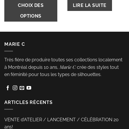
Ce
était :
est :
CHOIX DES
LIRE LA SUITE
89,00 $.
12,00 $.
produit
OPTIONS
a
plusieurs
variations.
Les
MARIE C
options
peuvent
Très fière de produire toutes ses collections localement
être
Marie C
à Montréal depuis 10 ans,
crée des styles tout
choisies
en féminité pour tous les types de silhouettes.
sur
la
page
du
ARTICLES RÉCENTS
produit
VENTE d’ATELIER / LANCEMENT / CÉLÉBRATION 20
ans!