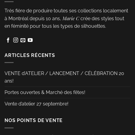
peuvent
p
Très fière de produire toutes ses collections localement
être
êt
Marie C
à Montréal depuis 10 ans,
crée des styles tout
choisies
ch
en féminité pour tous les types de silhouettes.
sur
s
la
la
page
p
du
d
ARTICLES RÉCENTS
produit
pr
VENTE d’ATELIER / LANCEMENT / CÉLÉBRATION 20
ans!
Portes ouvertes & Marché des fêtes!
Vente d’atelier 27 septembre!
NOS POINTS DE VENTE