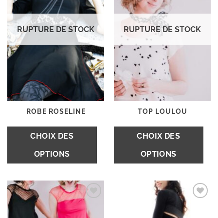
RUPTURE DE STOCK
RUPTURE DE STOCK
ROBE ROSELINE
TOP LOULOU
Ce
C
CHOIX DES
CHOIX DES
produit
pr
OPTIONS
OPTIONS
a
a
plusieurs
pl
variations.
va
Les
L
Ajouter
Ajouter
options
op
à la
à la
wishlist
wishlist
peuvent
p