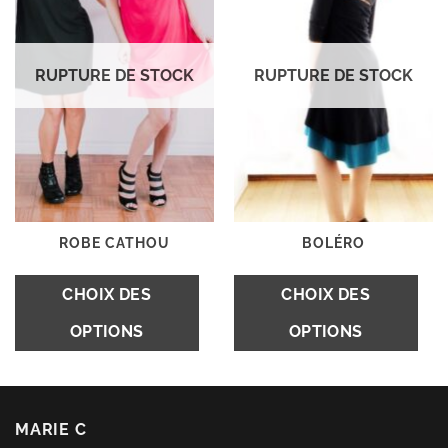
être
êt
choisies
ch
sur
s
RUPTURE DE STOCK
RUPTURE DE STOCK
la
la
page
p
du
d
produit
pr
ROBE CATHOU
BOLÉRO
Ce
C
CHOIX DES
CHOIX DES
produit
pr
OPTIONS
OPTIONS
a
a
plusieurs
pl
variations.
va
Les
L
MARIE C
options
op